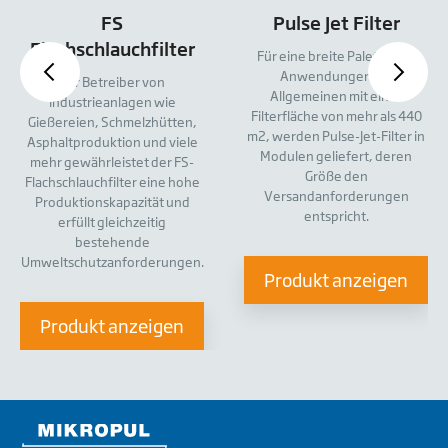
FS
Pulse Jet Filter
Flachschlauchfilter
Für eine breite Palette von
Anwendungen, im
Für Betreiber von
Allgemeinen mit einer
Industrieanlagen wie
Filterfläche von mehr als 440
Gießereien, Schmelzhütten,
m2, werden Pulse-Jet-Filter in
Asphaltproduktion und viele
Modulen geliefert, deren
mehr gewährleistet der FS-
Größe den
Flachschlauchfilter eine hohe
Versandanforderungen
Produktionskapazität und
entspricht.
erfüllt gleichzeitig
bestehende
Umweltschutzanforderungen.
Produkt anzeigen
Produkt anzeigen